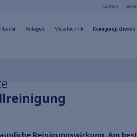
Kontakt
Servi
llbäder
Anlagen
Messtechnik
Reinigungschemie
te
llreinigung
staunliche Reinigungswirkung. Am bes