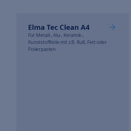
Elmasolvex
Elmasolvex
Cyclomotion
Cyclomotion Pro
Elma Tec Clean A4
Antimag
Für Metall-, Alu-, Keramik-,
Leak Controller
Kunststoffteile mit z.B. Ruß, Fett oder
Unternehmen
Polierpasten
Kontakt
Service
Karriere
zum Elma Hub
Warenkorb
Fachhändler
Fachmessen
Downloads
Ersatzteile
Fach- & Führungskräfte
Studierende
Schülerinnen und Schüler