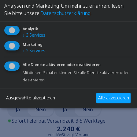
FD
Analysen und Marketing.
Um mehr zu erfahren, lesen
VERWENDUNG
Sie bitte unsere
Datenschutzerklärung
.
Feste Düse
Handstück
Handstück + 
Analytik
↓
3
Services
Informationen
Marketing
8 bar
< 160 °C
↓
2
Services
Außenmaße
Alle Dienste aktivieren oder deaktivieren
Mit diesem Schalter können Sie alle Dienste aktivieren oder
360 mm
355 mm
520 mm
deaktivieren.
Alle technischen Daten
Ausgewählte akzeptieren
Alle akzeptieren
INTEGRIERTE PUMPE
DRUCKLUFTANSCHLUSS
Ja
Nein
Ja
Nein
Sofort lieferbar. Versandzeit: 3-5 Werktage
2.240 €
exkl. MwSt. zzgl. Versand