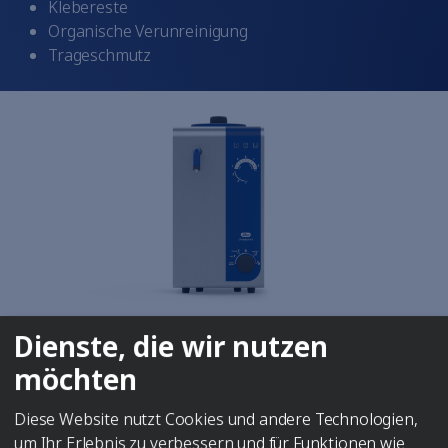
Klebereste
Organische Verunreinigung
Trageschmutz
Dienste, die wir nutzen
möchten
Diese Website nutzt Cookies und andere Technologien,
Elmasteam
8 basic
um Ihr Erlebnis zu verbessern und für Funktionen wie