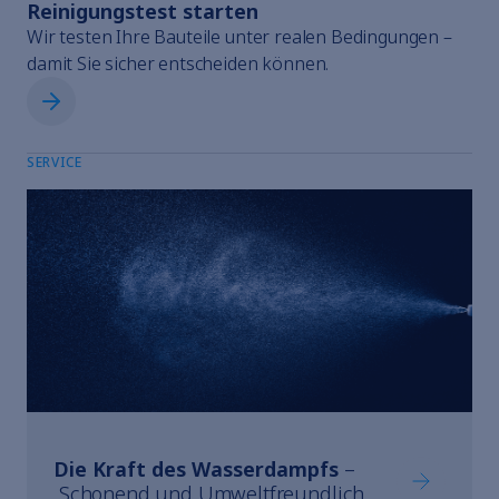
Reinigungstest starten
Wir testen Ihre Bauteile unter realen Bedingungen –
damit Sie sicher entscheiden können.
Reinigungstest starten
SERVICE
Die Kraft des Wasserdampfs
–
Die Kraft 
Schonend und Umweltfreundlich.