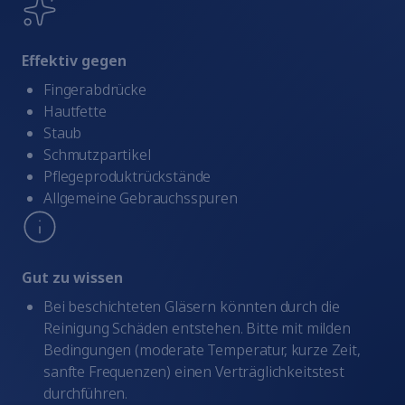
Elmasolvex
Cyclomotion
Cyclomotion Pro
Effektiv gegen
Antimag
Fingerabdrücke
Leak Controller
Hautfette
Unternehmen
Staub
Kontakt
Schmutzpartikel
Service
Pflegeproduktrückstände
Karriere
Allgemeine Gebrauchsspuren
zum Elma Hub
Warenkorb
Fachhändler
Fachmessen
Gut zu wissen
Downloads
Bei beschichteten Gläsern könnten durch die
Ersatzteile
Reinigung Schäden entstehen. Bitte mit milden
Fach- & Führungskräfte
Bedingungen (moderate Temperatur, kurze Zeit,
Studierende
sanfte Frequenzen) einen Verträglichkeitstest
Schülerinnen und Schüler
durchführen.
Datenschutzerklärung