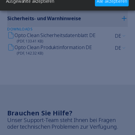
Entsorgung
Ausgewählte akzeptieren
Alle akzeptieren
Sicherheits- und Warnhinweise
DOWNLOADS
Opto Clean Sicherheitsdatenblatt DE
DE
(PDF, 133.41 KB)
Opto Clean Produktinformation DE
DE
(PDF, 142.32 KB)
Brauchen Sie Hilfe?
Unser Support-Team steht Ihnen bei Fragen
oder technischen Problemen zur Verfügung.