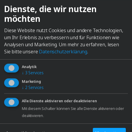
Hinweisgebersystem
Dienste, die wir nutzen
BESCHREIBUNG
Nutzungsbedingungen
Dieses Reinigungskonzentrat eignet sich
möchten
Impressum
hervorragend für den professionellen Einsatz in der
Optik. Es bietet eine gründliche Reinigungswirkung
Diese Website nutzt Cookies und andere Technologien,
und schont gleichzeitig empfindliche Materialien,
um Ihr Erlebnis zu verbessern und für Funktionen wie
perfekt für Brillen, Gestelle und sensible Oberflächen.
Analysen und Marketing.
Um mehr zu erfahren, lesen
Es entfernt zuverlässig Verschmutzungen, ohne
Sie bitte unsere
Datenschutzerklärung
.
Beschichtungen wie Antireflex- oder Hartschichten
anzugreifen. Auch gefasste feinoptische Bauteile
Analytik
lassen sich damit sicher reinigen.
↓
3
Services
In Deutschland produziert
Marketing
↓
2
Services
Perfekt für Elma Geräte
Die Lösung für klare Sicht.
Alle Dienste aktivieren oder deaktivieren
WEITERE INFORMATIONEN
Mit diesem Schalter können Sie alle Dienste aktivieren oder
Anwendung und Dosierung
deaktivieren.