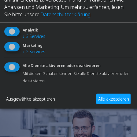
Elmasolvex
Analysen und Marketing.
Um mehr zu erfahren, lesen
Cyclomotion
Sie bitte unsere
Datenschutzerklärung
.
Cyclomotion Pro
Antimag
Analytik
Leak Controller
Brauchen Sie Hilfe?
↓
3
Services
Unternehmen
Unser Support-Team steht Ihnen bei Fragen
Kontakt
Marketing
oder technischen Problemen zur Verfügung.
↓
2
Services
Service
Karriere
Alle Dienste aktivieren oder deaktivieren
zum Elma Hub
Support kontaktieren
Mit diesem Schalter können Sie alle Dienste aktivieren oder
Warenkorb
deaktivieren.
Fachhändler
Fachmessen
Downloads
Ausgewählte akzeptieren
Alle akzeptieren
Ersatzteile
Fach- & Führungskräfte
Studierende
Schülerinnen und Schüler
Datenschutzerklärung