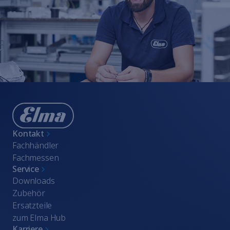
Hinweisgebersystem
Nutzungsbedingungen
Impressum
Kontakt
Fachhändler
Fachmessen
Service
Downloads
Zubehör
Ersatzteile
zum Elma Hub
Karriere