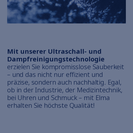
Elmasolvex
Cyclomotion
Cyclomotion Pro
Antimag
Leak Controller
Unternehmen
Kontakt
Mit unserer Ultraschall- und
Service
Dampfreinigungstechnologie
Karriere
erzielen Sie kompromisslose Sauberkeit
zum Elma Hub
– und das nicht nur effizient und
Warenkorb
Fachhändler
präzise, sondern auch nachhaltig. Egal,
Fachmessen
ob in der Industrie, der Medizintechnik,
Downloads
bei Uhren und Schmuck – mit Elma
Ersatzteile
erhalten Sie höchste Qualität!
Fach- & Führungskräfte
Studierende
Schülerinnen und Schüler
Datenschutzerklärung