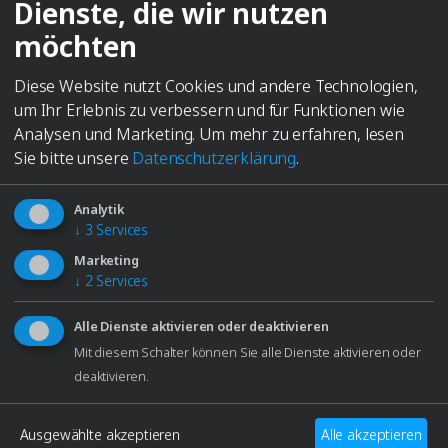
Dienste, die wir nutzen
möchten
Diese Website nutzt Cookies und andere Technologien,
ELMA IM EINSATZ
um Ihr Erlebnis zu verbessern und für Funktionen wie
Unsere Technologien finden in
Analysen und Marketing.
Um mehr zu erfahren, lesen
unterschiedlichsten Branchen
Sie bitte unsere
Datenschutzerklärung
.
Anwendung
– von der industriellen
Fertigung bis hin zur hochwertigen
Analytik
Uhrmacherei. Erfahren Sie, wie
↓
3
Services
Unternehmen mit unseren Lösungen
Marketing
Wettbewerbsvorteile erzielen und
↓
2
Services
Prozesse optimieren.
Alle Dienste aktivieren oder deaktivieren
Mit diesem Schalter können Sie alle Dienste aktivieren oder
deaktivieren.
Kontakt aufnehmen
Ausgewählte akzeptieren
Alle akzeptieren