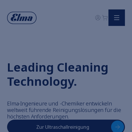
Uhrmacherlösungen
Alle Ultraschallbäder im Vergleich
Zubehör
Ultraschall einfach erklärt
Elmasonic
Leading Cleaning
Elmasonic
Elmasonic
Technology.
Elmasonic
Elmasonic
Elmasonic
Elma-Ingenieure und -Chemiker entwickeln
Anlagen
weltweit führende Reinigungslösungen für die
Gesamte Reinigungschemie
höchsten Anforderungen.
Cavicheck entdecken
Digitale Gerätequalifizierung im Überblick
Zur Ultraschallreinigung
Digital-Portal Elma Hub