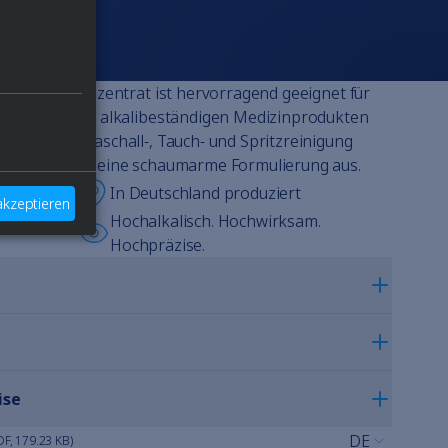
 Reinigungskonzentrat ist hervorragend geeignet für
fbereitung von alkalibeständigen Medizinprodukten
 in der Ultraschall-, Tauch- und Spritzreinigung
t sich durch seine schaumarme Formulierung aus.
gnet
In Deutschland produziert
 akzeptieren
Hochalkalisch. Hochwirksam.
Hochpräzise.
ise
DE
DF, 179.23 KB)