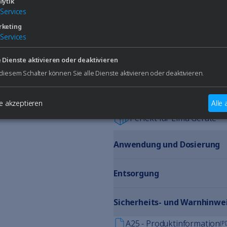
lytik
leicht verharzte Substanzen
Services
Verzunderungen
keting
Services
Das stark alkalische, flüssige
die gründliche und sichere Au
e Dienste aktivieren oder deaktivieren
und Laborinstrumenten. Es kann
 diesem Schalter können Sie alle Dienste aktivieren oder deaktivieren.
eingesetzt werden und zeichne
Für Medizinprodukte geei
e akzeptieren
Alle
Perfekt für Elma Geräte
Anwendung und Dosierung
Entsorgung
Sicherheits- und Warnhinwe
A25 - Produktinformation
(P