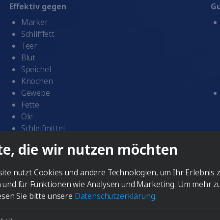
Effektiv gegen
Gu
Marker
Schlifffett
Teer
Blut
Speichel
Knochen
Gewebe
Fette
Öle
Schleifmittel
Poliermittel
te, die wir nutzen möchten
Fingerabdrücke
Staub
ite nutzt Cookies und andere Technologien, um Ihr Erlebnis 
Etiketten
 und für Funktionen wie Analysen und Marketing.
Um mehr z
Kalkseifen
esen Sie bitte unsere
Datenschutzerklärung
.
Redeposition
Proteine